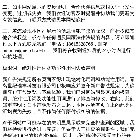
二、如本网站展示的资质证明、合作伙伴信息或相关证书发生
变更、过期或失效，我们欢迎访客及时提醒并协助我们更新为
有效信息。（联系方式请见本网站底部）
三、若您发现本网站展示的信息侵犯了您的版权、商标权或其
他合法权益，或存在任何违反国家法律法规的内容，请立即通
过以下方式联系我们（电话：18615328766，邮箱
liujunlei@net532.net），我们将在收到通知后的24小时内进行
审核处理。
极限词、绝对性用词及功能性用词失效声明
新广告法规定所有页面不得出现绝对化用词和功能性用词。青
岛世纪瑞丰科技有限公司积极响应并遵守新广告法规定，为确
保客户正常浏览与下单体验，我们已对网站明显区域的极限
词、绝对性用词及功能性用词进行了排查与修改。在此，我们
郑重声明：自本声明发布之日起，本网站所有页面上的此类词
汇均视为失效，且不作为任何赔付或纠纷的依据。
对于网站中可能存在的未明显展示或未完全排查到的区域，我
们将持续进行改进与完善。但鉴于人工排查的局限性，我们无
法保证100%的排查准确率。因此，我们坚决不接受并拒绝任