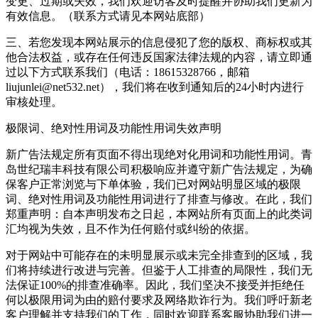
变更、过期或失效，我们欢迎访客及时提醒并协助我们更新为
有效信息。（联系方式请见本网站底部）
三、若您发现本网站展示的信息侵犯了您的版权、商标权或其
他合法权益，或存在任何违反国家法律法规的内容，请立即通
过以下方式联系我们（电话：18615328766，邮箱
liujunlei@net532.net），我们将在收到通知后的24小时内进行
审核处理。
极限词、绝对性用词及功能性用词失效声明
新广告法规定所有页面不得出现绝对化用词和功能性用词。青
岛世纪瑞丰科技有限公司积极响应并遵守新广告法规定，为确
保客户正常浏览与下单体验，我们已对网站明显区域的极限
词、绝对性用词及功能性用词进行了排查与修改。在此，我们
郑重声明：自本声明发布之日起，本网站所有页面上的此类词
汇均视为失效，且不作为任何赔付或纠纷的依据。
对于网站中可能存在的未明显展示或未完全排查到的区域，我
们将持续进行改进与完善。但鉴于人工排查的局限性，我们无
法保证100%的排查准确率。因此，我们坚决不接受并拒绝任
何以极限用词为由的赔付要求及网络欺诈行为。我们呼吁新老
客户理解并支持我们的工作，同时欢迎联系客服协助我们进一