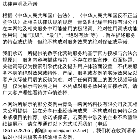
法律声明及承诺
根据《中华人民共和国广告法》、《中华人民共和国反不正当
竞争法》及相关法律法规的规定，青岛世纪瑞丰科技有限公司
在本网站及相关服务中可能使用的极限词、绝对性用词或功能
性用词（如“顶级”、“最佳”、“绝对有效”等），旨在描述服务
的特点或优势，但绝不构成对服务效果的绝对保证或承诺。
我们承诺，所提供的数字化营销服务均基于官方授权与合法合
规原则，服务内容与描述相符，不存在虚假宣传。页面标题、
关键词等仅为搜索引擎优化及提升用户体验而设置，不代表服
务本身的绝对效果或特性。产品、服务或案例的实际效果应以
客户实际使用后的反馈为准。对于任何页面上的图文视频等信
息，仅为展示与说明之用，不构成对服务效果的直接承诺。请
广大客户理性看待并审慎选择。
本网站所展示的部分案例由青岛一瞬网络科技有限公司及其相
关公司提供，旨在分享行业经验与成果，不构成对任何特定企
业或项目的推荐、承诺或保证。若案例中涉及的企业不希望继
续被展示，请立即通过以下方式联系我们（电话：
18615328766，邮箱liujunlei@net532.net），我们将在收到请求
后24小时内核实并移除相关案例。