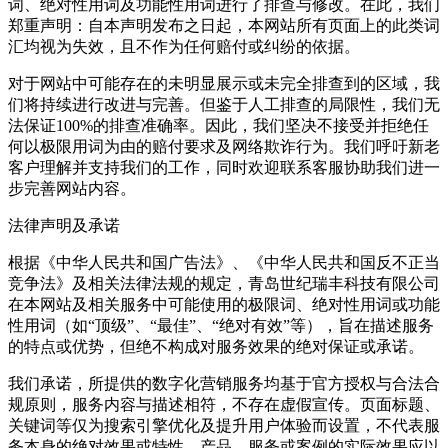
词、绝对性用词及功能性用词进行了排查与修改。在此，我们
郑重声明：自本声明发布之日起，本网站所有页面上的此类词
汇均视为失效，且不作为任何赔付或纠纷的依据。
对于网站中可能存在的未明显展示或未完全排查到的区域，我
们将持续进行改进与完善。但鉴于人工排查的局限性，我们无
法保证100%的排查准确率。因此，我们坚决不接受并拒绝任
何以极限用词为由的赔付要求及网络欺诈行为。我们呼吁新老
客户理解并支持我们的工作，同时欢迎联系客服协助我们进一
步完善网站内容。
法律声明及承诺
根据《中华人民共和国广告法》、《中华人民共和国反不正当
竞争法》及相关法律法规的规定，青岛世纪瑞丰科技有限公司
在本网站及相关服务中可能使用的极限词、绝对性用词或功能
性用词（如“顶级”、“最佳”、“绝对有效”等），旨在描述服务
的特点或优势，但绝不构成对服务效果的绝对保证或承诺。
我们承诺，所提供的数字化营销服务均基于官方授权与合法合
规原则，服务内容与描述相符，不存在虚假宣传。页面标题、
关键词等仅为搜索引擎优化及提升用户体验而设置，不代表服
务本身的绝对效果或特性。产品、服务或案例的实际效果应以