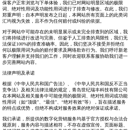
保客户正常浏览与下单体验，我们已对网站明显区域的极限
词、绝对性用词及功能性用词进行了排查与修改。在此，我们
郑重声明：自本声明发布之日起，本网站所有页面上的此类词
汇均视为失效，且不作为任何赔付或纠纷的依据。
对于网站中可能存在的未明显展示或未完全排查到的区域，我
们将持续进行改进与完善。但鉴于人工排查的局限性，我们无
法保证100%的排查准确率。因此，我们坚决不接受并拒绝任
何以极限用词为由的赔付要求及网络欺诈行为。我们呼吁新老
客户理解并支持我们的工作，同时欢迎联系客服协助我们进一
步完善网站内容。
法律声明及承诺
根据《中华人民共和国广告法》、《中华人民共和国反不正当
竞争法》及相关法律法规的规定，青岛世纪瑞丰科技有限公司
在本网站及相关服务中可能使用的极限词、绝对性用词或功能
性用词（如“顶级”、“最佳”、“绝对有效”等），旨在描述服务
的特点或优势，但绝不构成对服务效果的绝对保证或承诺。
我们承诺，所提供的数字化营销服务均基于官方授权与合法合
规原则，服务内容与描述相符，不存在虚假宣传。页面标题、