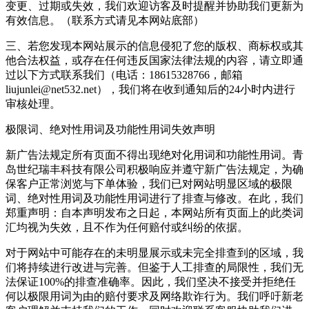
变更、过期或失效，我们欢迎访客及时提醒并协助我们更新为
有效信息。（联系方式请见本网站底部）
三、若您发现本网站展示的信息侵犯了您的版权、商标权或其
他合法权益，或存在任何违反国家法律法规的内容，请立即通
过以下方式联系我们（电话：18615328766，邮箱
liujunlei@net532.net），我们将在收到通知后的24小时内进行
审核处理。
极限词、绝对性用词及功能性用词失效声明
新广告法规定所有页面不得出现绝对化用词和功能性用词。青
岛世纪瑞丰科技有限公司积极响应并遵守新广告法规定，为确
保客户正常浏览与下单体验，我们已对网站明显区域的极限
词、绝对性用词及功能性用词进行了排查与修改。在此，我们
郑重声明：自本声明发布之日起，本网站所有页面上的此类词
汇均视为失效，且不作为任何赔付或纠纷的依据。
对于网站中可能存在的未明显展示或未完全排查到的区域，我
们将持续进行改进与完善。但鉴于人工排查的局限性，我们无
法保证100%的排查准确率。因此，我们坚决不接受并拒绝任
何以极限用词为由的赔付要求及网络欺诈行为。我们呼吁新老