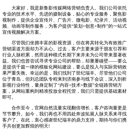
大家好，我是新鲁影传媒网络营销负责人。我们公司依托
专业的技术水平、先进的摄制设备，贴心的专业服务，聚焦影
视制作，提供企业宣传片、广告片、微电影、纪录片、活动视
频、动画等制作服务，为客户提供“策划+创意+制作”的一站式
宣传视频解决方案。
尽管我们坐拥丰富的影视资源，但在将其转化为有效推广
营销渠道方面却力不从心。过去，客户主要来源于朋友引荐和
行业人脉积累，然而这种模式长期下来并未为公司带来显著收
益。我们也曾尝试寻求专业公司的帮助，却屡屡碰壁——要么
是提供千篇一律的模板化网站建设，要么是投入与实际营销效
果严重失衡。幸运的是，我们找到了世纪瑞丰。尽管他们公司
位于青岛，但刘总团队专程来到济南参与线下会议，深入剖析
影视行业特性，量身定制了“内容+技术+数据”全链路营销方
案，从网站重构到精准投放全程托管，我们只需提供基础素材
即可。
合作至今，官网自然流量实现翻倍增长，客户咨询量更是
节节攀升。如今，我们再也不用四处奔波拓展人脉关系来寻找
客户了。在此，衷心感谢世纪瑞丰的鼎力支持，期待与你们携
手共创更加辉煌的明天!