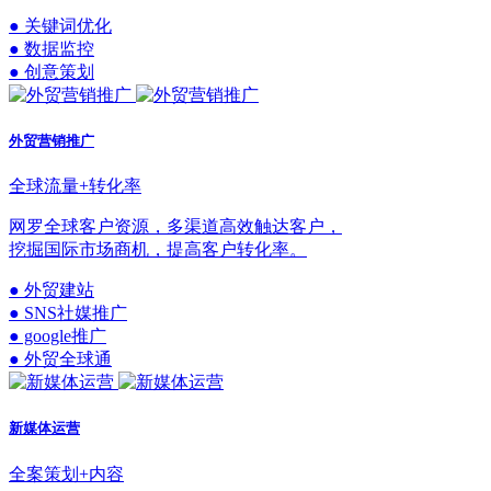
● 关键词优化
● 数据监控
● 创意策划
外贸营销推广
全球流量+转化率
网罗全球客户资源，多渠道高效触达客户，
挖掘国际市场商机，提高客户转化率。
● 外贸建站
● SNS社媒推广
● google推广
● 外贸全球通
新媒体运营
全案策划+内容