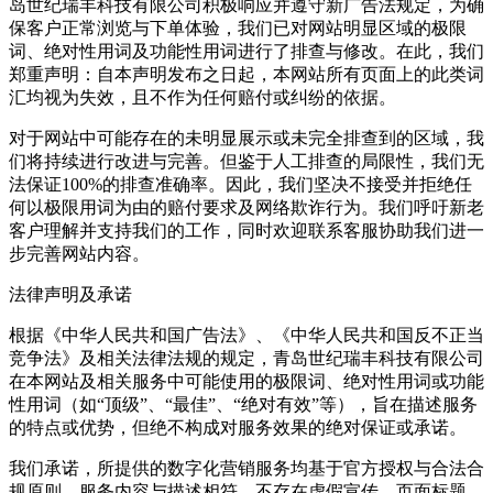
岛世纪瑞丰科技有限公司积极响应并遵守新广告法规定，为确
保客户正常浏览与下单体验，我们已对网站明显区域的极限
词、绝对性用词及功能性用词进行了排查与修改。在此，我们
郑重声明：自本声明发布之日起，本网站所有页面上的此类词
汇均视为失效，且不作为任何赔付或纠纷的依据。
对于网站中可能存在的未明显展示或未完全排查到的区域，我
们将持续进行改进与完善。但鉴于人工排查的局限性，我们无
法保证100%的排查准确率。因此，我们坚决不接受并拒绝任
何以极限用词为由的赔付要求及网络欺诈行为。我们呼吁新老
客户理解并支持我们的工作，同时欢迎联系客服协助我们进一
步完善网站内容。
法律声明及承诺
根据《中华人民共和国广告法》、《中华人民共和国反不正当
竞争法》及相关法律法规的规定，青岛世纪瑞丰科技有限公司
在本网站及相关服务中可能使用的极限词、绝对性用词或功能
性用词（如“顶级”、“最佳”、“绝对有效”等），旨在描述服务
的特点或优势，但绝不构成对服务效果的绝对保证或承诺。
我们承诺，所提供的数字化营销服务均基于官方授权与合法合
规原则，服务内容与描述相符，不存在虚假宣传。页面标题、