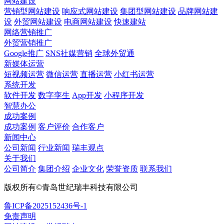
网站建设
营销型网站建设
响应式网站建设
集团型网站建设
品牌网站建
设
外贸网站建设
电商网站建设
快速建站
网络营销推广
外贸营销推广
Google推广
SNS社媒营销
全球外贸通
新媒体运营
短视频运营
微信运营
直播运营
小红书运营
系统开发
软件开发
数字孪生
App开发
小程序开发
智慧办公
成功案例
成功案例
客户评价
合作客户
新闻中心
公司新闻
行业新闻
瑞丰观点
关于我们
公司简介
集团介绍
企业文化
荣誉资质
联系我们
版权所有©青岛世纪瑞丰科技有限公司
鲁ICP备2025152436号-1
免责声明