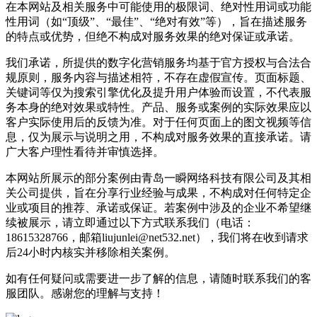
在本网站及相关服务中可能使用的极限词、绝对性用词或功能
性用词（如“顶级”、“最佳”、“绝对有效”等），旨在描述服务
的特点或优势，但绝不构成对服务效果的绝对保证或承诺。
我们承诺，所提供的数字化营销服务均基于官方授权与合法合
规原则，服务内容与描述相符，不存在虚假宣传。页面标题、
关键词等仅为搜索引擎优化及提升用户体验而设置，不代表服
务本身的绝对效果或特性。产品、服务或案例的实际效果应以
客户实际使用后的反馈为准。对于任何页面上的图文视频等信
息，仅为展示与说明之用，不构成对服务效果的直接承诺。请
广大客户理性看待并审慎选择。
本网站所展示的部分案例由青岛一瞬网络科技有限公司及其相
关公司提供，旨在分享行业经验与成果，不构成对任何特定企
业或项目的推荐、承诺或保证。若案例中涉及的企业不希望继
续被展示，请立即通过以下方式联系我们（电话：
18615328766，邮箱liujunlei@net532.net），我们将在收到请求
后24小时内核实并移除相关案例。
如有任何疑问或需要进一步了解的信息，请随时联系我们的客
服团队。感谢您的理解与支持！