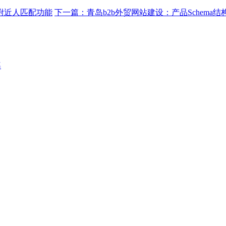
附近人匹配功能
下一篇：
青岛b2b外贸网站建设：产品Schem
率